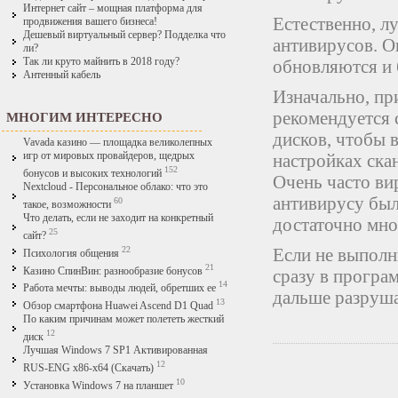
Интернет сайт – мощная платформа для
Естественно, л
продвижения вашего бизнеса!
Дешевый виртуальный сервер? Подделка что
антивирусов. О
ли?
Так ли круто майнить в 2018 году?
обновляются и 
Антенный кабель
Изначально, пр
рекомендуется 
МНОГИМ ИНТЕРЕСНО
дисков, чтобы 
Vavada казино — площадка великолепных
игр от мировых провайдеров, щедрых
настройках ска
152
бонусов и высоких технологий
Очень часто ви
Nextcloud - Персональное облако: что это
антивирусу был
60
такое, возможности
Что делать, если не заходит на конкретный
достаточно мно
25
сайт?
22
Если не выполн
Психология общения
21
Казино СпинВин: разнообразие бонусов
сразу в програ
14
Работа мечты: выводы людей, обретших ее
дальше разруша
13
Обзор смартфона Huawei Ascend D1 Quad
По каким причинам может полететь жесткий
12
диск
Лучшая Windows 7 SP1 Активированная
12
RUS-ENG x86-x64 (Скачать)
10
Установка Windows 7 на планшет