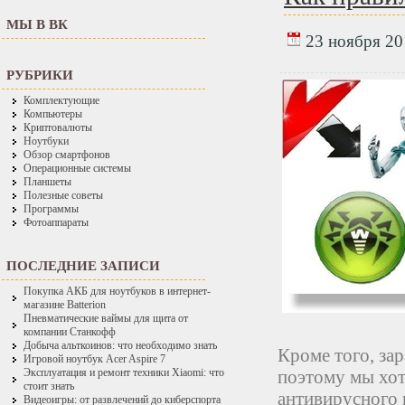
МЫ В ВК
23 ноября 201
РУБРИКИ
Комплектующие
Компьютеры
Криптовалюты
Ноутбуки
Обзор смартфонов
Операционные системы
Планшеты
Полезные советы
Программы
Фотоаппараты
ПОСЛЕДНИЕ ЗАПИСИ
Покупка АКБ для ноутбуков в интернет-
магазине Batterion
Пневматические ваймы для щита от
компании Станкофф
Добыча альткоинов: что необходимо знать
Кроме того, за
Игровой ноутбук Acer Aspire 7
поэтому мы хот
Эксплуатация и ремонт техники Xiaomi: что
стоит знать
антивирусного 
Видеоигры: от развлечений до киберспорта