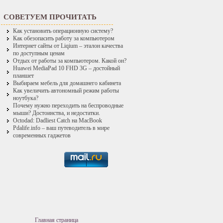
СОВЕТУЕМ ПРОЧИТАТЬ
Как установить операционную систему?
Как обезопасить работу за компьютером
Интернет сайты от Liqium – эталон качества
по доступным ценам
Отдых от работы за компьютером. Какой он?
Huawei MediaPad 10 FHD 3G – достойный
планшет
Выбираем мебель для домашнего кабинета
Как увеличить автономный режим работы
ноутбука?
Почему нужно переходить на беспроводные
мыши? Достоинства, и недостатки.
Octodad: Dadliest Catch на MacBook
Pdalife.info – ваш путеводитель в мире
современных гаджетов
Главная страница